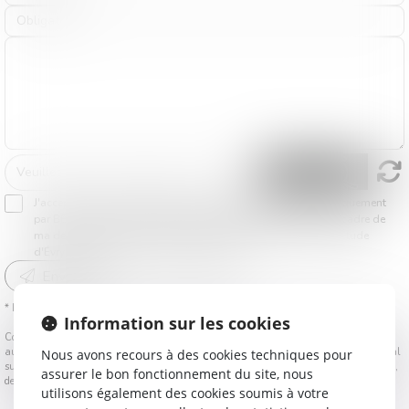
J'accepte que les informations saisies soient traitées informatiquement
par BELP - SITE D'EVRY et l'hébergeur du présent site dans le cadre de
ma demande et de la relation avec BELP - SITE D'EVRY et/ou Étude
d'Évry-Courcouronnes qui peut en découler.
Envoyer
* Les champs suivis d'un astérisque sont obligatoires.
Information sur les cookies
Conformément à la loi n°78-17 du 6 janvier 1978 modifiée relative à l'informatique,
aux fichiers et aux libertés, et au règlement européen 2016/679, dit Règlement Général
Nous avons recours à des cookies techniques pour
sur la Protection des Données (RGPD), vous disposez d'un droit d'accès, de rectification,
assurer le bon fonctionnement du site, nous
de suppression des informations qui vous concernent.
utilisons également des cookies soumis à votre