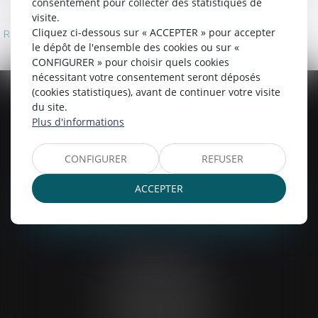
consentement pour collecter des statistiques de
visite.
Cliquez ci-dessous sur « ACCEPTER » pour accepter
Retour
le dépôt de l'ensemble des cookies ou sur «
CONFIGURER » pour choisir quels cookies
nécessitant votre consentement seront déposés
(cookies statistiques), avant de continuer votre visite
Chartres
du site.
Plus d'informations
6 Rue du Docteur Maunoury
28000 CHARTRES
Tél :
02 37 20 26 50
CONFIGURER
REFUSER
Mail :
etude28@belp-associes.fr
ACCEPTER
NOUS LOCALISER
NOUS CONTACTER
Saint-Denis
2 Boulevard de la Libération
Immeuble Le Pégase,