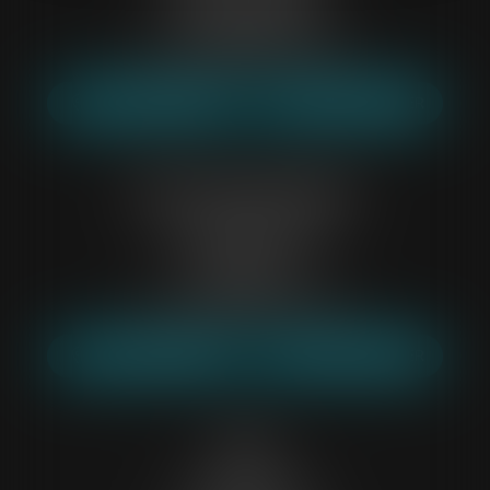
93200 SAINT-DENIS
Tél :
01 64 60 18 58
Mail :
etude93@belp-associes.fr
NOUS LOCALISER
NOUS CONTACTER
Evry-Courcouronnes
4 boulevard de l' Europe
91000 EVRY
Tél :
01 69 36 46 77
Mail :
etude91@belp-associes.fr
NOUS LOCALISER
NOUS CONTACTER
Lille
10 rue de la Quenette