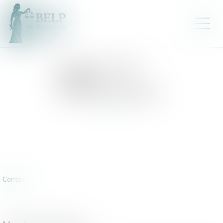
ETUDE
:
ÉTUDE
D'ÉVRY-
COURCOURONNES
Contact