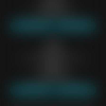
59000 LILLE
Tél :
03 88 53 61 08
Mail :
etude59@belp-associes.fr
NOUS LOCALISER
NOUS CONTACTER
Créteil
Immeuble le Pascal,
Centre Commercial Régional Créteil-Soleil
Bâtiment B,
94000 CRÉTEIL
Tél :
01 43 39 05 24
Mail :
etude94@belp-associes.fr
NOUS LOCALISER
NOUS CONTACTER