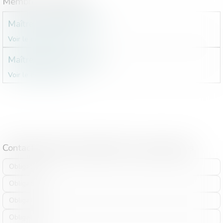
Membres de l'étude
Maître
Teddy
BROUDIC
Voir le détail
Contact
Maître
Céline
ESTEVES
Voir le détail
Contact
Contacter Etude : Étude d'Évry-Courcouronnes