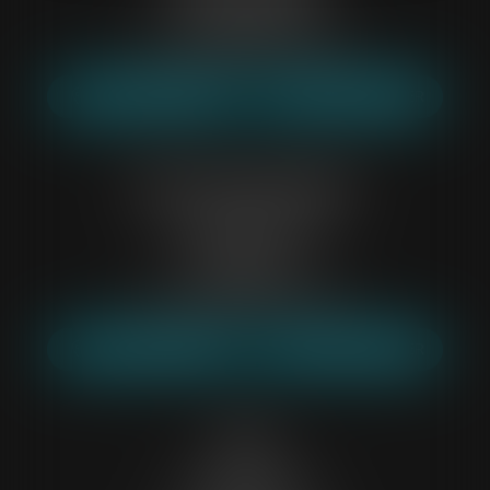
Tél :
01 64 60 18 58
Mail :
etude93@belp-associes.fr
NOUS LOCALISER
NOUS CONTACTER
Evry-Courcouronnes
4 boulevard de l' Europe
91000 EVRY
Tél :
01 69 36 46 77
Mail :
etude91@belp-associes.fr
NOUS LOCALISER
NOUS CONTACTER
Lille
10 rue de la Quenette