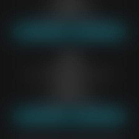
59000 LILLE
Tél :
03 88 53 61 08
Mail :
etude59@belp-associes.fr
NOUS LOCALISER
NOUS CONTACTER
Créteil
Immeuble le Pascal,
Centre Commercial Régional Créteil-Soleil
Bâtiment B,
94000 CRÉTEIL
Tél :
01 43 39 05 24
Mail :
etude94@belp-associes.fr
NOUS LOCALISER
NOUS CONTACTER