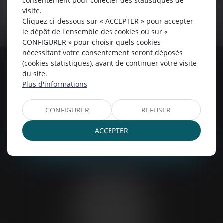
consentement pour collecter des statistiques de
l'informatique, aux fichiers et aux libertés, et au règlement européen 2016/679, dit
Règlement Général sur la Protection des Données (RGPD), vous disposez d'un droit
visite.
d'accès, de rectification, de suppression des informations qui vous concernent.
Cliquez ci-dessous sur « ACCEPTER » pour accepter
le dépôt de l'ensemble des cookies ou sur «
CONFIGURER » pour choisir quels cookies
nécessitant votre consentement seront déposés
(cookies statistiques), avant de continuer votre visite
Chartres
du site.
Plus d'informations
6 Rue du Docteur Maunoury
28000 CHARTRES
Tél :
02 37 20 26 50
CONFIGURER
REFUSER
Mail :
etude28@belp-associes.fr
ACCEPTER
NOUS LOCALISER
NOUS CONTACTER
Saint-Denis
2 Boulevard de la Libération
Immeuble Le Pégase,
93200 SAINT-DENIS