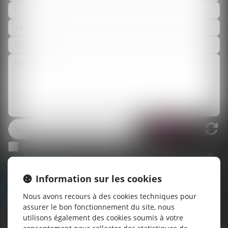
J'accepte que les informations saisies soient traitées
informatiquement par BELP - SITE D'EVRY et l'hébergeur du présent
site dans le cadre de ma demande et de la relation avec BELP - SITE
D'EVRY et/ou Maître Céline ESTEVES qui peut en découler.
Information sur les cookies
Envoyer
Nous avons recours à des cookies techniques pour
* Les champs suivis d'un astérisque sont obligatoires.
assurer le bon fonctionnement du site, nous
utilisons également des cookies soumis à votre
Conformément à la loi n°78-17 du 6 janvier 1978 modifiée relative à