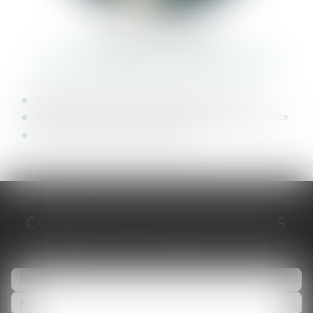
CÉLINE
ESTEVES
COMMISSAIRE DE JUSTICE ASSOCIÉ
Maîtrise droit privé (université Panthéon-Assas)
Institut national de formation des commissaires de justice
Commissaire de Justice depuis 2025
CONTACTER
CÉLINE
ESTEVES