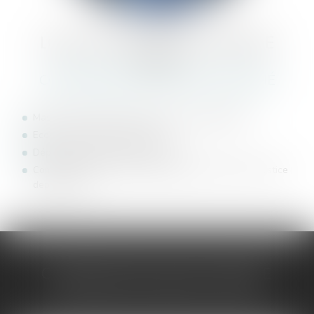
LOUIS-MARIE
LESCHALLIER DE
LISLE
COMMISSAIRE DE JUSTICE ASSOCIÉ
Master 2 Droit pénal des Affaires à VERSAILLES
Ecole nationale de procédure
Département formation stagiaire
Commissaire de Justice, anciennement Huissier de Justice
depuis 2019
CONTACTER
LOUIS-MARIE
LESCHALLIER DE LISLE