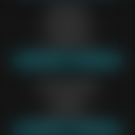
Saint-Denis
2 Boulevard de la Libération
Immeuble Le Pégase,
93200 SAINT-DENIS
Tél :
01 64 60 18 58
Mail :
etude93@belp-associes.fr
NOUS LOCALISER
NOUS CONTACTER
Evry-Courcouronnes
4 boulevard de l' Europe
91000 EVRY
Tél :
01 69 36 46 77
Mail :
etude91@belp-associes.fr
NOUS LOCALISER
NOUS CONTACTER