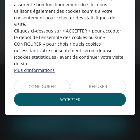
découler.
assurer le bon fonctionnement du site, nous
Envoyer
utilisons également des cookies soumis à votre
consentement pour collecter des statistiques de
* Les champs suivis d'un astérisque sont obligatoires.
visite.
Cliquez ci-dessous sur « ACCEPTER » pour accepter
Conformément à la loi n°78-17 du 6 janvier 1978 modifiée relative à
l'informatique, aux fichiers et aux libertés, et au règlement européen 2016/679, dit
le dépôt de l'ensemble des cookies ou sur «
Règlement Général sur la Protection des Données (RGPD), vous disposez d'un droit
CONFIGURER » pour choisir quels cookies
d'accès, de rectification, de suppression des informations qui vous concernent.
nécessitant votre consentement seront déposés
(cookies statistiques), avant de continuer votre visite
du site.
Plus d'informations
Chartres
CONFIGURER
REFUSER
6 Rue du Docteur Maunoury
28000 CHARTRES
ACCEPTER
Tél :
02 37 20 26 50
Mail :
etude28@belp-associes.fr
NOUS LOCALISER
NOUS CONTACTER