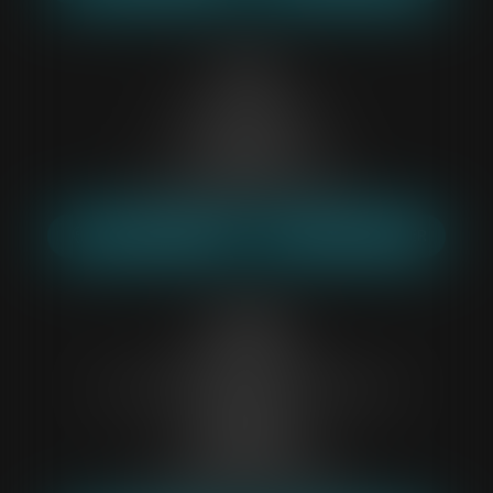
Lille
10 rue de la Quenette
59000 LILLE
Tél :
03 88 53 61 08
Mail :
etude59@belp-associes.fr
NOUS LOCALISER
NOUS CONTACTER
Créteil
Immeuble le Pascal,
Centre Commercial Régional Créteil-Soleil
Bâtiment B,
94000 CRÉTEIL
Tél :
01 43 39 05 24
Mail :
etude94@belp-associes.fr