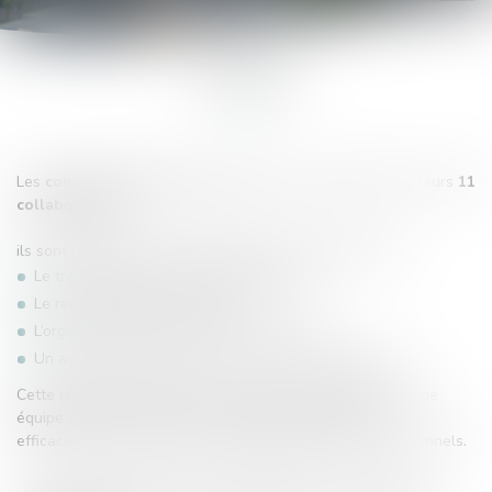
ÉTUDES
Les
commissaires de justice
s’appuient au quotidien sur leurs
11
collaborateurs.
ils sont répartis entre les différents sites afin d’assurer :
Le traitement rigoureux des procédures
Le recouvrement des créances
L’organisation des interventions de terrain
Un accueil de qualité pour nos clients et partenaires
Cette répartition permet à chaque étude de bénéficier d’une
équipe complète, capable de répondre rapidement et
efficacement aux besoins des justiciables et des professionnels.