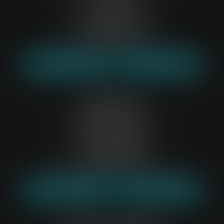
6 Rue du Docteur Maunoury
28000 CHARTRES
Tél :
02 37 20 26 50
Mail :
etude28@belp-associes.fr
NOUS LOCALISER
NOUS CONTACTER
Saint-Denis
2 Boulevard de la Libération
Immeuble Le Pégase,
93200 SAINT-DENIS
Tél :
01 64 60 18 58
Mail :
etude93@belp-associes.fr
NOUS LOCALISER
NOUS CONTACTER