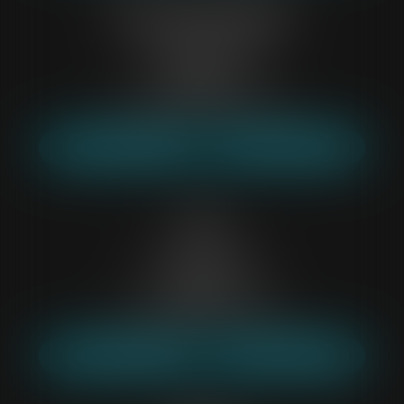
Evry-Courcouronnes
4 boulevard de l' Europe
91000 EVRY
Tél :
01 69 36 46 77
Mail :
etude91@belp-associes.fr
NOUS LOCALISER
NOUS CONTACTER
Lille
10 rue de la Quenette
59000 LILLE
Tél :
03 88 53 61 08
Mail :
etude59@belp-associes.fr
NOUS LOCALISER
NOUS CONTACTER