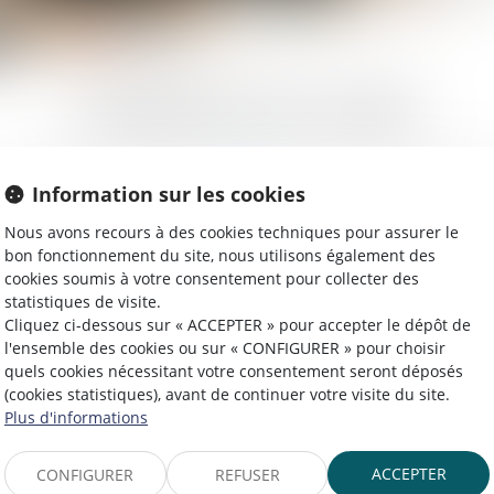
PAIEMENT EN LIGNE
Information sur les cookies
Nous avons recours à des cookies techniques pour assurer le
bon fonctionnement du site, nous utilisons également des
cookies soumis à votre consentement pour collecter des
statistiques de visite.
BELP ÉVRY-COURCOURONNES
Cliquez ci-dessous sur « ACCEPTER » pour accepter le dépôt de
l'ensemble des cookies ou sur « CONFIGURER » pour choisir
quels cookies nécessitant votre consentement seront déposés
(cookies statistiques), avant de continuer votre visite du site.
Plus d'informations
BELP LILLE
PAIEMENT GP
ACCEPTER
CONFIGURER
REFUSER